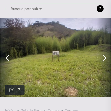
7
Início
Juiz de Fora
Grama
Terreno