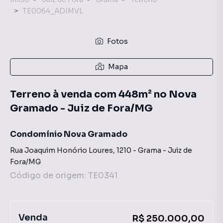
TE0064_ADIMVL
Fotos
Mapa
Terreno à venda com 448m² no Nova
Gramado - Juiz de Fora/MG
Condomínio Nova Gramado
Rua Joaquim Honório Loures
,
1210
-
Grama
-
Juiz de
Fora
/
MG
Código de origem:
TE0341
Venda
R$ 250.000,00