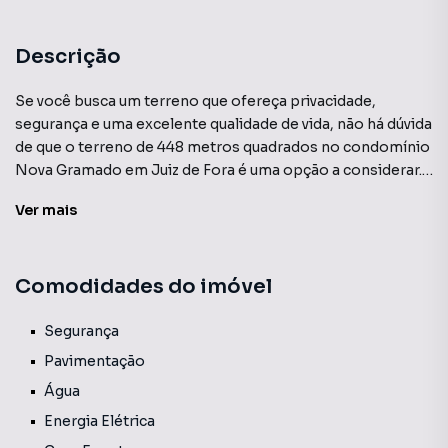
Descrição
Se você busca um terreno que ofereça privacidade,
segurança e uma excelente qualidade de vida, não há dúvida
de que o terreno de 448 metros quadrados no condomínio
Nova Gramado em Juiz de Fora é uma opção a considerar.
Com um ambiente natural encantador e uma infraestrutura
Ver
mais
completa, essa propriedade é a oportunidade perfeita
para construir o lar dos seus sonhos em um dos melhores
condomínios da região. Não perca a chance de investir em
Comodidades do imóvel
um local que lhe proporcionará momentos inesquecíveis e
uma vida repleta de conforto e bem-estar.
Segurança
Pavimentação
Água
Energia Elétrica