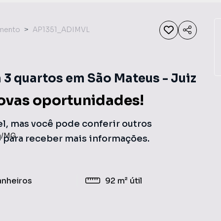
mento
AP1351_ADIMVL
3 quartos em São Mateus - Juiz
ovas oportunidades!
el, mas você pode conferir outros
a
/
MG
o para receber mais informações.
anheiros
92 m²
útil