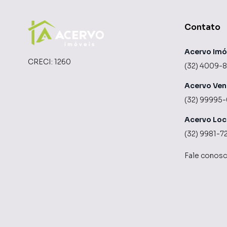
Contato
Acervo Imó
CRECI:
1260
(32) 4009-
Acervo Ve
(32) 99995
Acervo Lo
(32) 9981-7
Fale conos