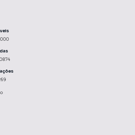
veis
8000
ndas
-0874
cações
269
co