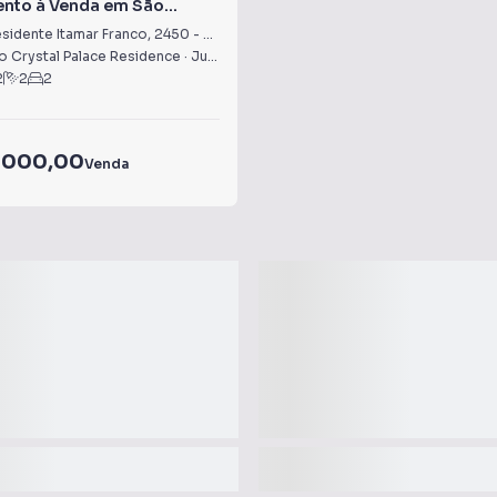
nto à Venda em São
sidente Itamar Franco
,
2450
-
São Mateus
 Crystal Palace Residence
·
Juiz de Fora
,
MG
2
2
2
.000,00
Venda