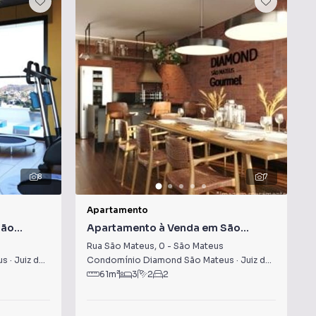
8
7
Apartamento
São
Apartamento à Venda em São
Mateus
Rua São Mateus
,
0
-
São Mateus
us
·
Juiz de Fora
,
MG
Condomínio Diamond São Mateus
·
Juiz de Fora
,
MG
61
m²
3
2
2