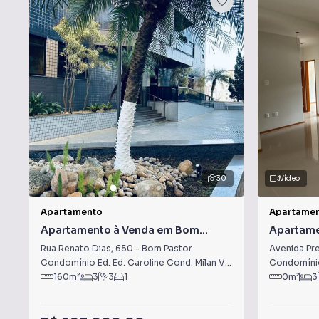
30
Vídeo
Apartamento
Apartame
Apartamento à Venda em Bom
Apartame
Pastor
Mateus
Rua Renato Dias
,
650
-
Bom Pastor
Avenida Pre
Condomínio Ed. Ed. Caroline Cond. Milan Vilage
·
Juiz de Fora
Condomínio
,
M
160
m²
3
3
1
0
m²
3