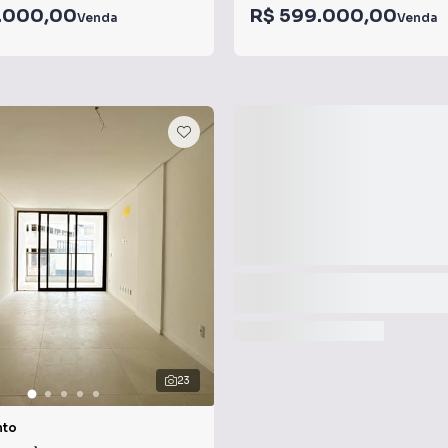
.000,00
R$ 599.000,00
Venda
Venda
23
nto