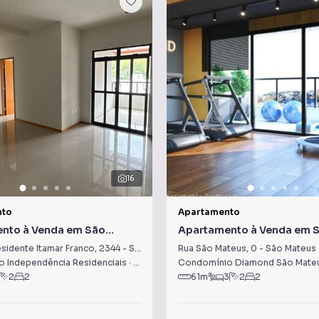
16
nto
Apartamento
nto à Venda em São
Apartamento à Venda em 
Mateus
sidente Itamar Franco
,
2344
-
São Mateus
Rua São Mateus
,
0
-
São Mateus
 Independência Residenciais
G
·
Juiz de Fora
Condomínio Diamond São Mate
,
MG
2
2
61
m²
3
2
2