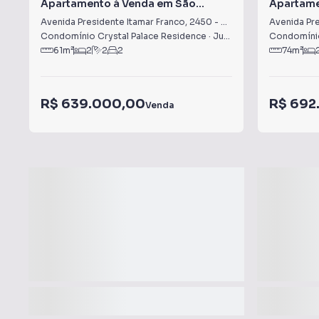
Apartamento à Venda em São
Apartame
Mateus
Mateus
Avenida Presidente Itamar Franco
,
2450
-
São Mateus
Avenida Pre
Condomínio Crystal Palace Residence
·
Juiz de Fora
,
Condomínio
MG
61
m²
2
2
2
74
m²
R$ 639.000,00
R$ 692
Venda