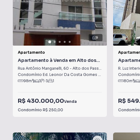
9
Apartamento
Apartame
Apartamento à Venda em Alto dos
Apartame
Passos
Luzia
Rua Antônio Manganelli
,
60
-
Alto dos Passos
R. Luz Interi
Condomínio Ed. Leonor Da Costa Gomes
·
Juiz de Fora
Condomíni
,
MG
98
m²
3
3
1
80
m²
R$ 430.000,00
R$ 549
Venda
Condomínio
R$ 250,00
Condomín