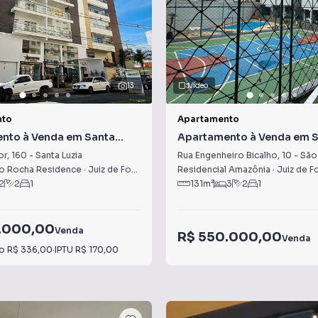
13
Vídeo
nto
Apartamento
nto à Venda em Santa
Apartamento à Venda em 
Mateus
or
,
160
-
Santa Luzia
Rua Engenheiro Bicalho
,
10
-
São
o Rocha Residence
·
Juiz de Fora
,
MG
Residencial Amazônia
·
Juiz de F
2
2
1
131
m²
3
2
1
.000,00
Venda
R$ 550.000,00
Venda
io
R$ 336,00
·
IPTU
R$ 170,00