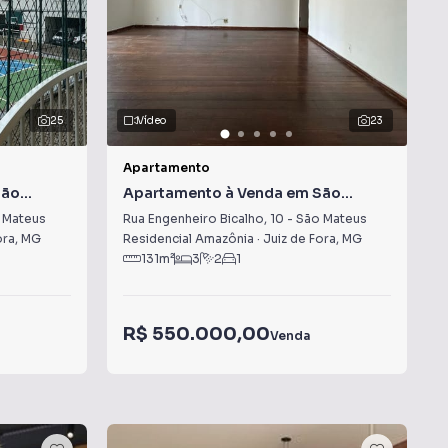
25
Vídeo
23
Apartamento
São
Apartamento à Venda em São
Mateus
 Mateus
Rua Engenheiro Bicalho
,
10
-
São Mateus
ora
,
MG
Residencial Amazônia
·
Juiz de Fora
,
MG
131
m²
3
2
1
R$ 550.000,00
Venda