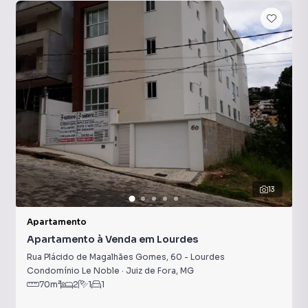
13
Apartamento
Apartamento à Venda em Lourdes
Rua Plácido de Magalhães Gomes
,
60
-
Lourdes
Condomínio Le Noble
·
Juiz de Fora
,
MG
70
m²
2
1
1