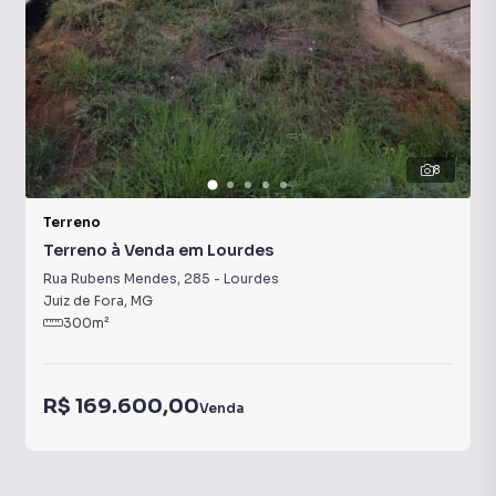
8
Terreno
Terreno à Venda em Lourdes
Rua Rubens Mendes
,
285
-
Lourdes
Juiz de Fora
,
MG
300
m²
R$ 169.600,00
Venda