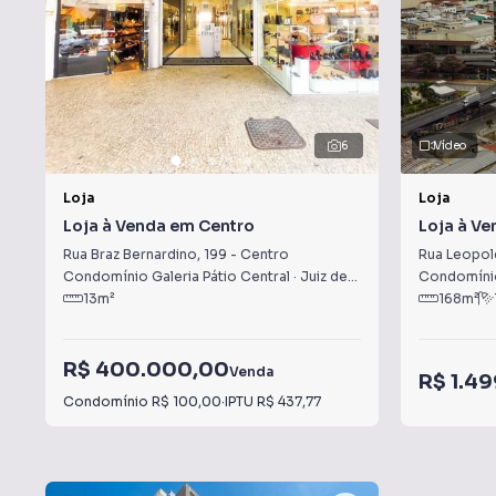
6
Vídeo
Loja
Loja
Loja à Venda em Centro
Loja à V
Rua Braz Bernardino
,
199
-
Centro
Rua Leopol
Condomínio Galeria Pátio Central
·
Juiz de Fora
,
MG
Condomíni
13
m²
168
m²
R$ 400.000,00
Venda
R$ 1.4
Condomínio
R$ 100,00
·
IPTU
R$ 437,77