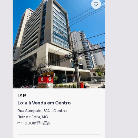
6
Loja
Loja à Venda em Centro
Rua Sampaio
,
314
-
Centro
Juiz de Fora
,
MG
1000
m²
1
5