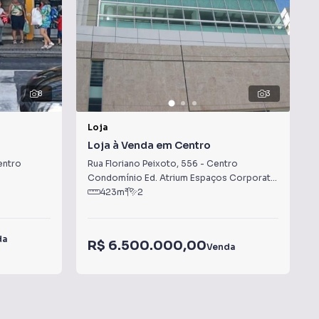
8
3
Loja
Loja à Venda em Centro
entro
Rua Floriano Peixoto
,
556
-
Centro
Condomínio Ed. Atrium Espaços Corporativos
·
Juiz 
423
m²
2
da
R$ 6.500.000,00
Venda