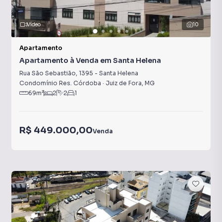
Vídeo
10
Apartamento
Apartamento à Venda em Santa Helena
Rua São Sebastião
,
1395
-
Santa Helena
Condomínio Res. Córdoba
·
Juiz de Fora
,
MG
69
m²
2
2
1
R$ 449.000,00
Venda