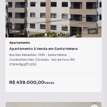
Vídeo
12
Apartamento
Apartamento à Venda em Santa Helena
Rua São Sebastião
,
1395
-
Santa Helena
Condomínio Res. Córdoba
·
Juiz de Fora
,
MG
61
m²
2
2
1
R$ 439.000,00
Venda