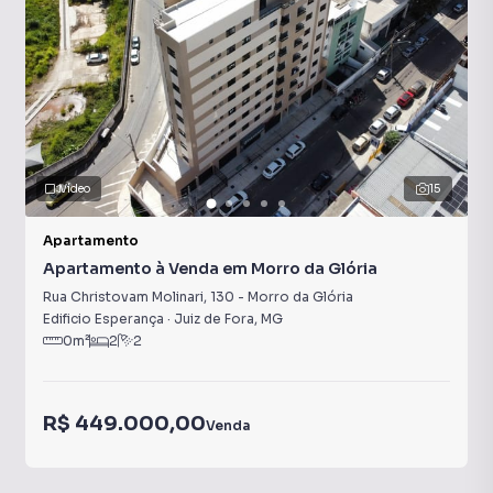
Vídeo
15
Apartamento
Apartamento à Venda em Morro da Glória
Rua Christovam Molinari
,
130
-
Morro da Glória
Edificio Esperança
·
Juiz de Fora
,
MG
0
m²
2
2
R$ 449.000,00
Venda