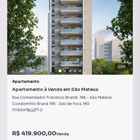
43
Apartamento
Apartamento à Venda em São Mateus
Rua Comendador Francisco Brandi
,
196
-
São Mateus
Condomínio Brand 196
·
Juiz de Fora
,
MG
55
m²
2
2
R$ 419.900,00
Venda