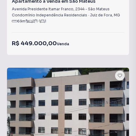
Apartamento à Venda em São Mateus
Avenida Presidente Itamar Franco
,
2344
-
São Mateus
Condomínio Independência Residenciais
·
Juiz de Fora
,
MG
69
m²
2
1
1
R$ 449.000,00
Venda