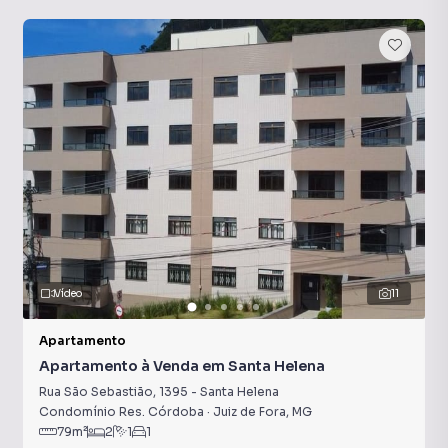
Vídeo
11
Apartamento
Apartamento à Venda em Santa Helena
Rua São Sebastião
,
1395
-
Santa Helena
Condomínio Res. Córdoba
·
Juiz de Fora
,
MG
79
m²
2
1
1