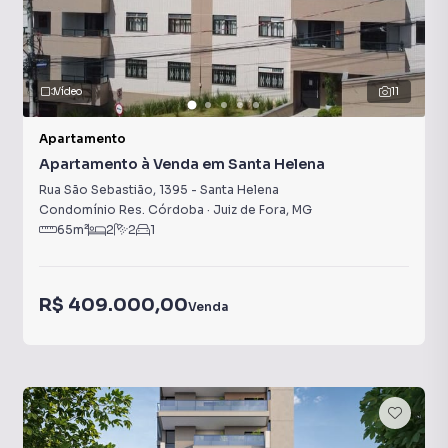
Vídeo
11
Apartamento
Apartamento à Venda em Santa Helena
Rua São Sebastião
,
1395
-
Santa Helena
Condomínio Res. Córdoba
·
Juiz de Fora
,
MG
65
m²
2
2
1
R$ 409.000,00
Venda