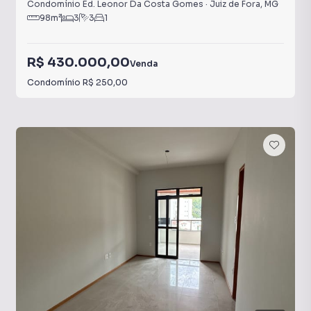
Condomínio Ed. Leonor Da Costa Gomes
·
Juiz de Fora
,
MG
98
m²
3
3
1
R$ 430.000,00
Venda
Condomínio
R$ 250,00