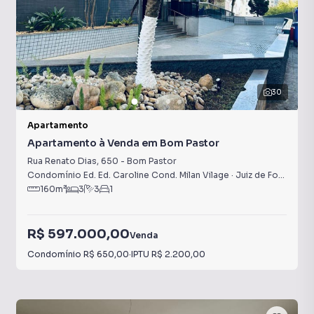
30
Apartamento
Apartamento à Venda em Bom Pastor
Rua Renato Dias
,
650
-
Bom Pastor
Condomínio Ed. Ed. Caroline Cond. Milan Vilage
·
Juiz de Fora
,
MG
160
m²
3
3
1
R$ 597.000,00
Venda
Condomínio
R$ 650,00
·
IPTU
R$ 2.200,00