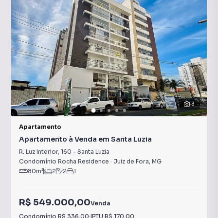
13
Apartamento
Apartamento à Venda em Santa Luzia
R. Luz Interior
,
160
-
Santa Luzia
Condomínio Rocha Residence
·
Juiz de Fora
,
MG
80
m²
2
2
1
R$ 549.000,00
Venda
Condomínio
R$ 336,00
·
IPTU
R$ 170,00