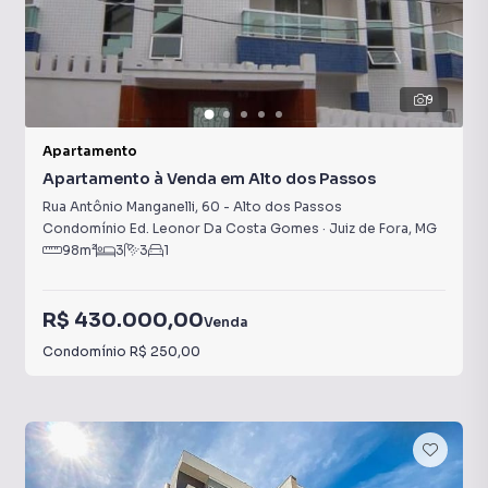
9
Apartamento
Apartamento à Venda em Alto dos Passos
Rua Antônio Manganelli
,
60
-
Alto dos Passos
Condomínio Ed. Leonor Da Costa Gomes
·
Juiz de Fora
,
MG
98
m²
3
3
1
R$ 430.000,00
Venda
Condomínio
R$ 250,00