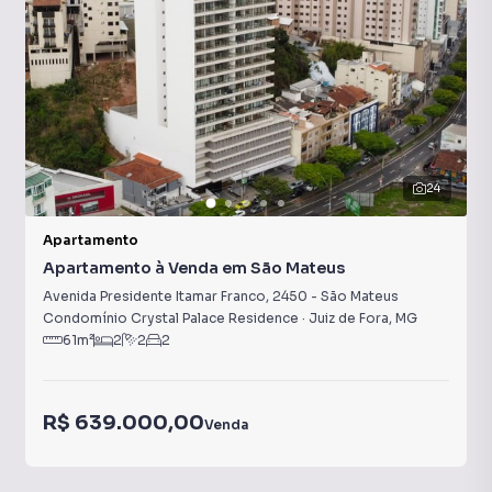
24
Apartamento
Apartamento à Venda em São Mateus
Avenida Presidente Itamar Franco
,
2450
-
São Mateus
Condomínio Crystal Palace Residence
·
Juiz de Fora
,
MG
61
m²
2
2
2
R$ 639.000,00
Venda