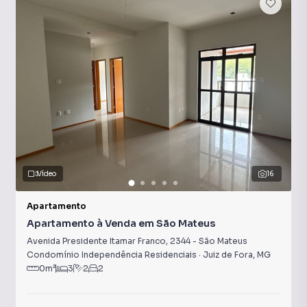
Vídeo
16
Apartamento
Apartamento à Venda em São Mateus
Avenida Presidente Itamar Franco
,
2344
-
São Mateus
Condomínio Independência Residenciais
·
Juiz de Fora
,
MG
0
m²
3
2
2