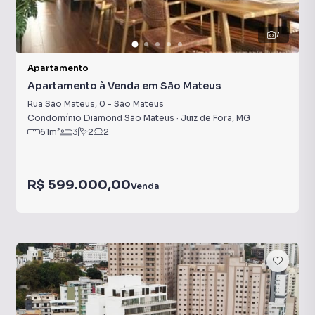
7
Apartamento
Apartamento à Venda em São Mateus
Rua São Mateus
,
0
-
São Mateus
Condomínio Diamond São Mateus
·
Juiz de Fora
,
MG
61
m²
3
2
2
R$ 599.000,00
Venda