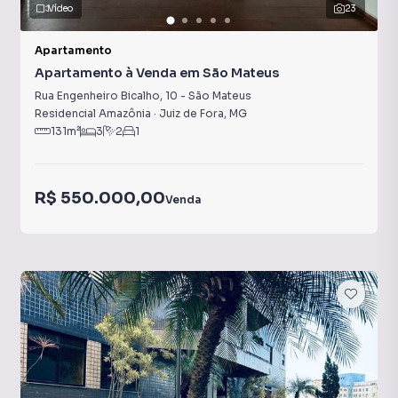
Vídeo
23
Apartamento
Apartamento à Venda em São Mateus
Rua Engenheiro Bicalho
,
10
-
São Mateus
Residencial Amazônia
·
Juiz de Fora
,
MG
131
m²
3
2
1
R$ 550.000,00
Venda