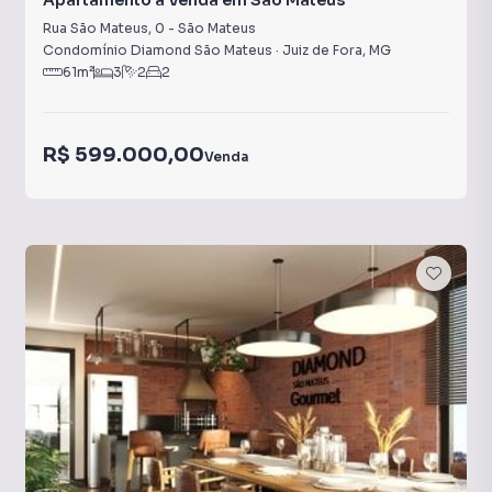
Apartamento à Venda em São Mateus
Rua São Mateus
,
0
-
São Mateus
Condomínio Diamond São Mateus
·
Juiz de Fora
,
MG
61
m²
3
2
2
R$ 599.000,00
Venda